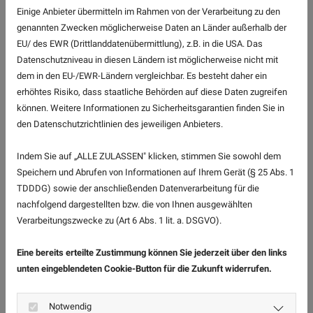
Einige Anbieter übermitteln im Rahmen von der Verarbeitung zu den
genannten Zwecken möglicherweise Daten an Länder außerhalb der
EU/ des EWR (Drittlanddatenübermittlung), z.B. in die USA. Das
Datenschutzniveau in diesen Ländern ist möglicherweise nicht mit
dem in den EU-/EWR-Ländern vergleichbar. Es besteht daher ein
erhöhtes Risiko, dass staatliche Behörden auf diese Daten zugreifen
können. Weitere Informationen zu Sicherheitsgarantien finden Sie in
den Datenschutzrichtlinien des jeweiligen Anbieters.
Indem Sie auf „ALLE ZULASSEN" klicken, stimmen Sie sowohl dem
Speichern und Abrufen von Informationen auf Ihrem Gerät (§ 25 Abs. 1
Der hyCLEANER® solarROBOT ermöglicht die schnelle,
TDDDG) sowie der anschließenden Datenverarbeitung für die
schonende Reinigung großer Industrieflächen und schwer
nachfolgend dargestellten bzw. die von Ihnen ausgewählten
zugänglicher PV-Dachanlagen – ohne aggressive
Verarbeitungszwecke zu (Art 6 Abs. 1 lit. a. DSGVO).
Reinigungsmittel oder Hochdruckreiniger. Staub, Pollen und
Vogelkot werden zuverlässig entfernt, um den Ertrag und
Eine bereits erteilte Zustimmung können Sie jederzeit über den links
die Lebensdauer Ihrer Solaranlage zu sichern.
unten eingeblendeten Cookie-Button für die Zukunft widerrufen.
Mit einer Leistung von bis zu 2.400 m² pro Stunde reinigen
Notwendig