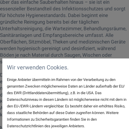
über das einfache Sauberhalten hinaus – sie ist ein
essenzieller Bestandteil des Infektionsschutzes und sorgt
für höchste Hygienestandards. Dabei beginnt eine
gründliche Reinigung bereits bei der täglichen
Unterhaltsreinigung, die Wartezimmer, Behandlungsräume,
Sanitäranlagen und Empfangsbereiche umfasst. Alle
Oberflächen, Sitzmöbel, Theken und medizinischen Geräte
werden hygienisch gereinigt und desinfiziert, während
Böden je nach Material durch Saugen, Wischen oder
spezielle Pflegeverfahren behandelt werden.
Wir verwenden Cookies.
Darüber hinaus spielt die gezielte hygienische Reinigung
Einige Anbieter übermitteln im Rahmen von der Verarbeitung zu den
eine zentrale Rolle. Der Einsatz von Desinfektionsmitteln
genannten Zwecken möglicherweise Daten an Länder außerhalb der EU/
nach den Vorgaben des Robert Koch-Instituts (RKI) oder
des EWR (Drittlanddatenübermittlung), z.B. in die USA. Das
der VAH-Richtlinien gewährleistet eine effektive
Datenschutzniveau in diesen Ländern ist möglicherweise nicht mit dem in
Keimreduktion. Gleichzeitig wird durch eine fachgerechte
den EU-/EWR-Ländern vergleichbar. Es besteht daher ein erhöhtes Risiko,
Aufbereitung der Reinigungstextilien sichergestellt, dass
dass staatliche Behörden auf diese Daten zugreifen können. Weitere
keine Keimverschleppung innerhalb der Praxis stattfindet.
Informationen zu Sicherheitsgarantien finden Sie in den
Datenschutzrichtlinien des jeweiligen Anbieters.
Neben der regelmäßigen Reinigung sind auch spezielle