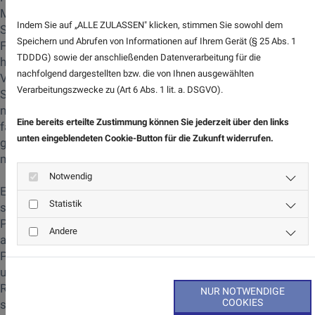
Maßnahmen erforderlich, um eine dauerhaft hohe
Indem Sie auf „ALLE ZULASSEN" klicken, stimmen Sie sowohl dem
Sauberkeit zu gewährleisten. Dazu gehören
Speichern und Abrufen von Informationen auf Ihrem Gerät (§ 25 Abs. 1
Fensterreinigungen für klare Sicht, Grundreinigungen bei
TDDDG) sowie der anschließenden Datenverarbeitung für die
hartnäckigen Verschmutzungen, die Pflege und
nachfolgend dargestellten bzw. die von Ihnen ausgewählten
Versiegelung empfindlicher Oberflächen sowie spezielle
Verarbeitungszwecke zu (Art 6 Abs. 1 lit. a. DSGVO).
Sterilbereich-Reinigungen, sofern diese in der Praxis
notwendig sind. Ein weiterer wichtiger Aspekt ist die
Eine bereits erteilte Zustimmung können Sie jederzeit über den links
fachgerechte Entsorgung von medizinischen Abfällen
unten eingeblendeten Cookie-Button für die Zukunft widerrufen.
gemäß den gesetzlichen Vorgaben, um Infektionsrisiken zu
minimieren.
Notwendig
Ergänzend dazu stellt ein professioneller Reinigungsservice
Statistik
sicher, dass Verbrauchsmaterialien wie Seife,
Papierhandtücher und Desinfektionsmittel jederzeit
Andere
ausreichend vorhanden sind, sodass ein reibungsloser
Praxisbetrieb gewährleistet bleibt. Durch diese
umfassenden Maßnahmen trägt eine professionelle
Reinigung nicht nur zur hygienischen Sicherheit bei, sondern
NUR NOTWENDIGE
COOKIES
schafft auch eine angenehme Umgebung für Patienten und